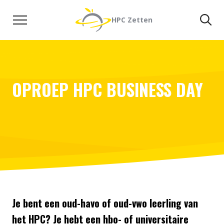
Naar de inhoud
Zoeken
Zo
HPC Zetten
OPROEP HPC BUSINESS DAY
Je bent een oud-havo of oud-vwo leerling van
het HPC? Je hebt een hbo- of universitaire