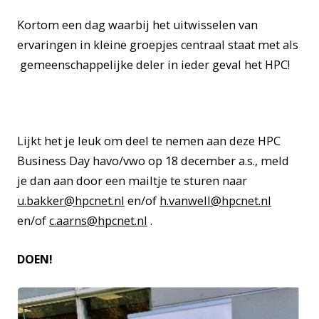
Kortom een dag waarbij het uitwisselen van
ervaringen in kleine groepjes centraal staat met als
gemeenschappelijke deler in ieder geval het HPC!
Lijkt het je leuk om deel te nemen aan deze HPC
Business Day havo/vwo op 18 december a.s., meld
je dan aan door een mailtje te sturen naar
u.bakker@hpcnet.nl
en/of
h.vanwell@hpcnet.nl
en/of
c.aarns@hpcnet.nl
.
DOEN!