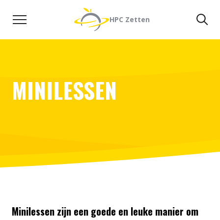
Naar de inhoud
Zoeken
Zo
HPC Zetten
MINILESSEN
Minilessen zijn een goede en leuke manier om