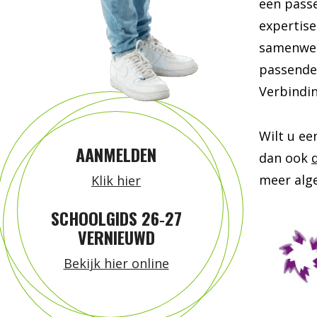
een passe
expertis
samenwer
passende 
Verbindi
Wilt u ee
AANMELDEN
dan ook
meer alg
Klik hier
SCHOOLGIDS 26‑27
VERNIEUWD
Bekijk hier online