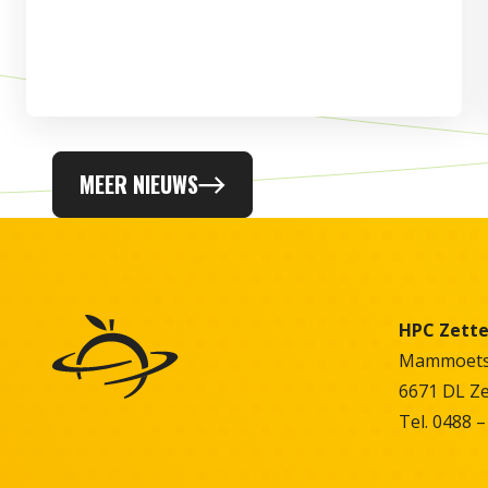
MEER NIEUWS
HPC Zett
Mammoetst
6671 DL Z
Tel. 0488 –