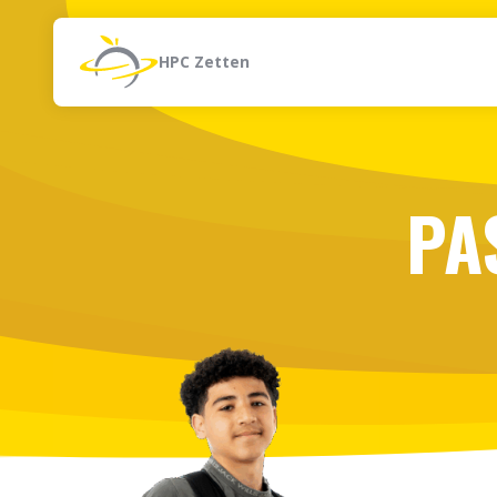
Naar de inhoud
Zoeken
HPC Zetten
PA