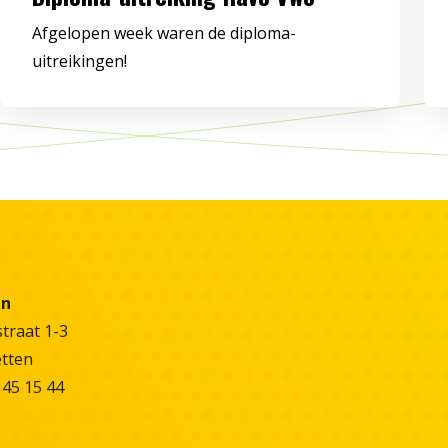
Afgelopen week waren de diploma-
uitreikingen!
en
raat 1-3
etten
 45 15 44