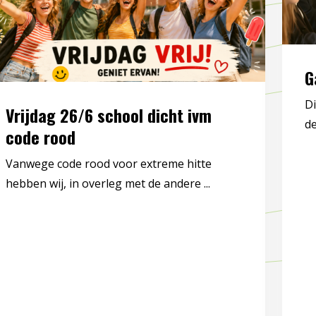
G
Di
Vrijdag 26/6 school dicht ivm
de
code rood
Vanwege code rood voor extreme hitte
hebben wij, in overleg met de andere ...