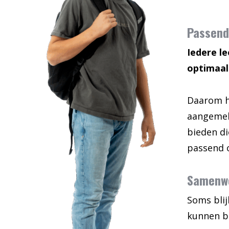
Passend
Iedere le
optimaal
Daarom he
aangemel
bieden di
passend 
Samenwe
Soms blij
kunnen bi