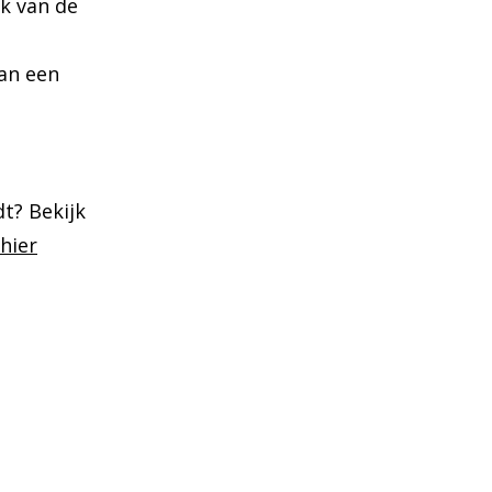
ik van de
an een
t? Bekijk
hier