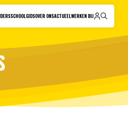
UDERS
SCHOOLGIDS
OVER ONS
ACTUEEL
WERKEN BIJ
Zoeken
S