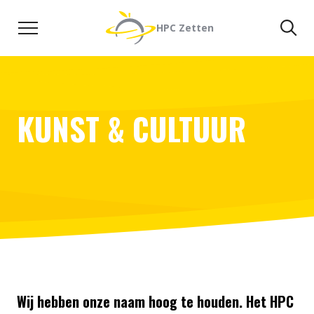
Naar de inhoud
Zoeken
Zo
HPC Zetten
KUNST & CULTUUR
Wij hebben onze naam hoog te houden. Het HPC