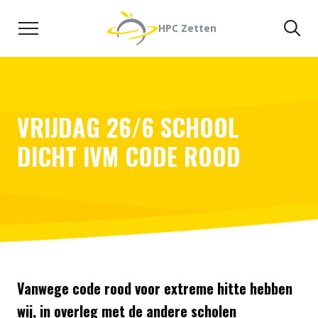
Naar de inhoud
Zoeken
Zo
HPC Zetten
VRIJDAG 26/6 SCHOOL
DICHT IVM CODE ROOD
Vanwege code rood voor extreme hitte hebben
wij, in overleg met de andere scholen