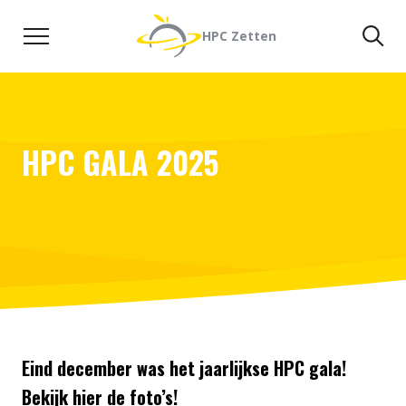
Naar de inhoud
Zoeken
Zo
HPC Zetten
HPC GALA 2025
Eind december was het jaarlijkse HPC gala!
Bekijk hier de foto’s!