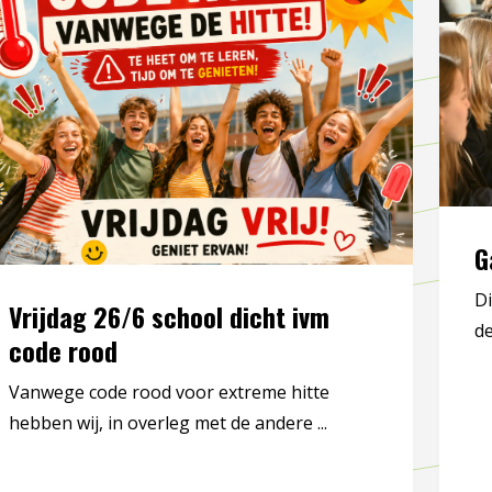
G
Di
Vrijdag 26/6 school dicht ivm
de
code rood
Vanwege code rood voor extreme hitte
hebben wij, in overleg met de andere ...