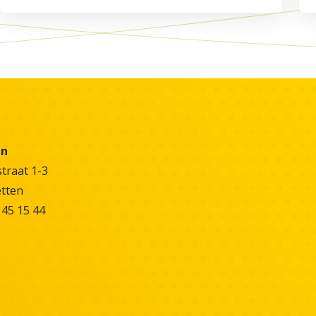
en
raat 1-3
etten
 45 15 44