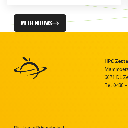
MEER NIEUWS
HPC Zett
Mammoetst
6671 DL Z
Tel. 0488 –
Disclaimer
Privacybeleid