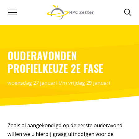
Naar de inhoud
Zoeken
Zo
HPC Zetten
OUDERAVONDEN
PROFIELKEUZE 2E FASE
woensdag 27 januari t/m vrijdag 29 januari
Zoals al aangekondigd op de eerste ouderavond
willen we u hierbij graag uitnodigen voor de